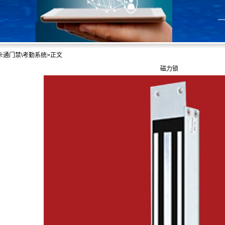
卡通门禁\考勤系统
>正文
磁力锁