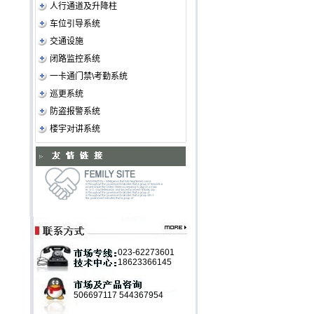
人行通道及升降柱
车位引导系统
交通设施
闭路监控系统
一卡通门禁\考勤系统
巡更系统
防盗报警系统
楼宇对讲系统
023-62273601
18623366145
506697117
544367954