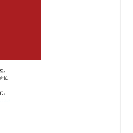
造。
命长。
门。
息条形