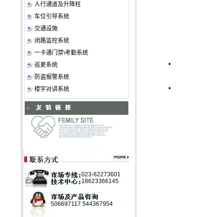
人行通道及升降柱
车位引导系统
交通设施
闭路监控系统
一卡通门禁\考勤系统
巡更系统
防盗报警系统
楼宇对讲系统
023-62273601
18623366145
506697117
544367954