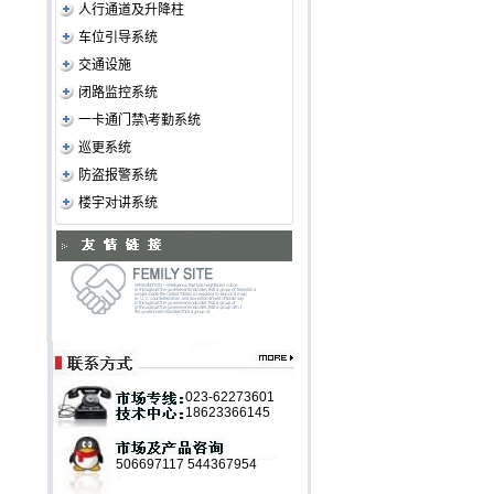
人行通道及升降柱
车位引导系统
交通设施
闭路监控系统
一卡通门禁\考勤系统
巡更系统
防盗报警系统
楼宇对讲系统
023-62273601
18623366145
506697117
544367954