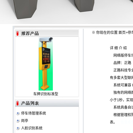
※
你现在的位置:
首页
>
停
详 细 介 绍
网络版停车
品牌：正路
正路科技专业
有多套大型联
系统可兼容 
独有的网络图
车牌识别标准型
小于1秒，实
系统具备自诊
停车场管理系统
根据管理权限
岗亭
表。
信息条形码
人脸识别系统